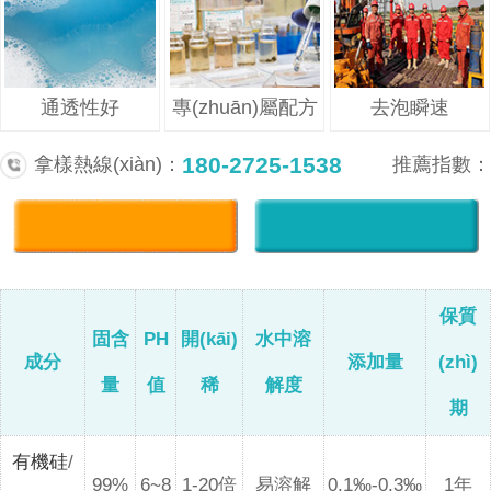
通透性好
專(zhuān)屬配方
去泡瞬速
180-2725-1538
拿樣熱線(xiàn)：
推薦指數：
保質
固含
PH
開(kāi)
水中溶
成分
添加量
(zhì)
量
值
稀
解度
期
有機硅
/
99%
6~8
1-20倍
易溶解
0.1‰-0.3‰
1年