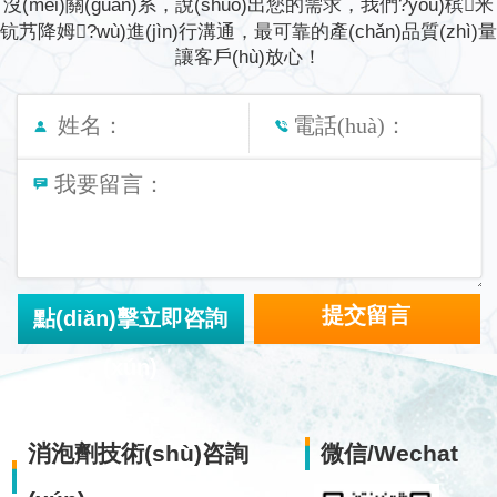
沒(méi)關(guān)系，說(shuō)出您的需求，我們?yōu)槟米
钪艿降姆?wù)進(jìn)行溝通，
最可靠的產(chǎn)品質(zhì)量
讓客戶(hù)放心！
點(diǎn)擊立即咨詢
(xún)
消泡劑技術(shù)咨詢
微信/Wechat