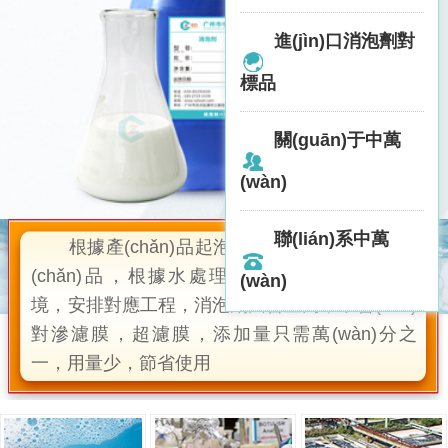
進(jìn)口消泡劑對
標品
關(guān)于中萬
(wàn)
聯(lián)系中萬
根據產(chǎn)品起泡性質(zhì)，配比對應產
(chǎn)品，根據水處理行業(yè)應用環(huán)
(wàn)
境，安排對應工程，消泡劑固含量高，不會(huì )
對滲濾膜，超濾膜，添加量只需萬(wàn)分之
一，用量少，節省使用