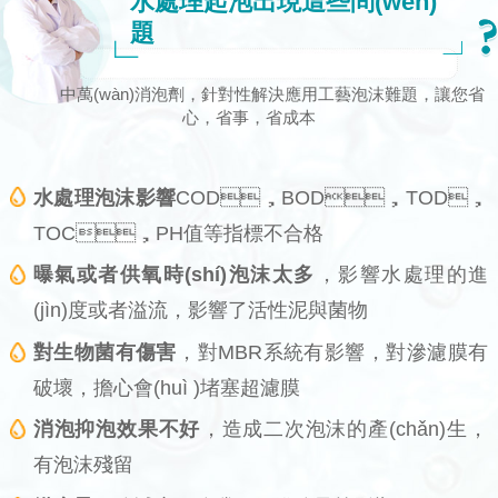
水處理起泡出現這些問(wèn)
題
中萬(wàn)消泡劑，針對性解決應用工藝泡沫難題，讓您省
心，省事，省成本
水處理泡沫影響
COD，BOD，TOD，
TOC，PH值等指標不合格
曝氣或者供氧時(shí)泡沫太多
，影響水處理的進
(jìn)度或者溢流，影響了活性泥與菌物
對生物菌有傷害
，對MBR系統有影響，對滲濾膜有
破壞，擔心會(huì )堵塞超濾膜
消泡抑泡效果不好
，造成二次泡沫的產(chǎn)生，
有泡沫殘留