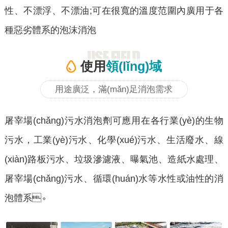
性、不漂浮、不漂油;可在很寬的溫度范圍內廣用于各
種惡劣體系的泡沫消泡
使用
領(lǐng)域
用途廣泛，滿(mǎn)足消泡需求
屠宰場(chǎng)污水消泡劑可應用在各行業(yè)的生物
污水，工業(yè)污水、化學(xué)污水、生活廢水、線
(xiàn)路板污水、垃圾滲濾液、曝氣池、造紙水處理、
屠宰場(chǎng)污水、循環(huán)水等水性或油性的消
泡體系
。