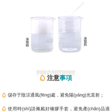
注意
事項
儲存于陰涼通風(fēng)處，避免陽(yáng)光直射；
使用時(shí)請佩戴好橡膠手套，避免產(chǎn)品過