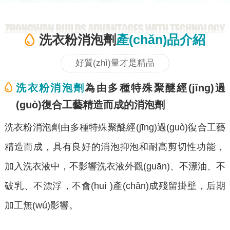
洗衣粉消泡劑
產(chǎn)品介紹
好質(zhì)量才是精品
洗衣粉消泡劑
為由多種特殊聚醚經(jīng)過
(guò)復合工藝精造而成的消泡劑
洗衣粉消泡劑由多種特殊聚醚經(jīng)過(guò)復合工藝
精造而成，具有良好的消泡抑泡和耐高剪切性功能，
加入洗衣液中，不影響洗衣液外觀(guān)、不漂油、不
破乳、不漂浮，不會(huì )產(chǎn)成殘留掛壁，后期
加工無(wú)影響。