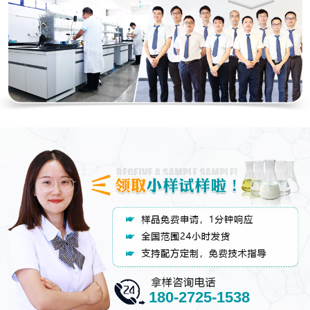
180-2725-1538