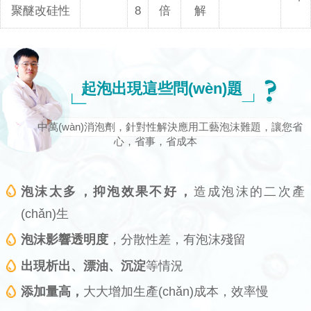
聚醚改硅性
8
倍
解
起泡出現這些問(wèn)題
中萬(wàn)消泡劑，針對性解決應用工藝泡沫難題，讓您省
心，省事，省成本
泡沫太多，抑泡效果不好，
造成泡沫的二次產
(chǎn)生
泡沫影響透明度
，分散性差，有泡沫殘留
出現析出、漂油、沉淀
等情況
添加量高，
大大增加生產(chǎn)成本，效率慢