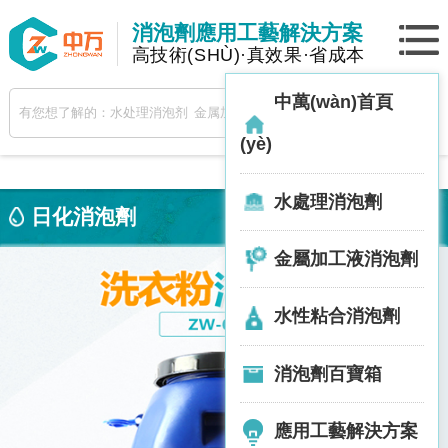
消泡劑應用工藝解決方案
高技術(SHÙ)·真效果·省成本
中萬(wàn)首頁
(yè)
水處理消泡劑
日化消泡劑
返回上一頁(yè) 》
金屬加工液消泡劑
水性粘合消泡劑
消泡劑百寶箱
應用工藝解決方案