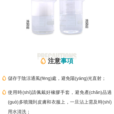
注意
事項
儲存于陰涼通風(fēng)處，避免陽(yáng)光直射；
使用時(shí)請佩戴好橡膠手套，避免產(chǎn)品過
(guò)多噴濺到皮膚和衣服上，一旦沾上需及時(shí)
用水清洗；