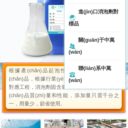
進(jìn)口消泡劑對
標品
關(guān)于中萬
(wàn)
聯(lián)系中萬
根據產(chǎn)品起泡性質(zhì)，配比對應產
(chǎn)品，根據行業(yè)應用環(huán)境，安排
(wàn)
對應工程，消泡劑固含量高，效果好，不影響產
(chǎn)品質(zhì)量和性能，添加量只需千分之
一，用量少，節省使用。