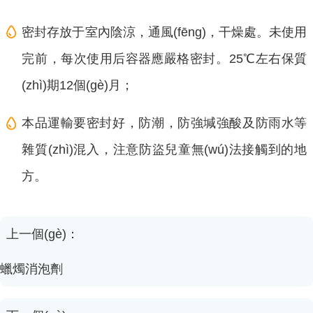
密封存放于室內陰涼，通風(fēng)，干燥處。未使用
完前，每次使用后容器應嚴格密封。25℃左右保質
(zhì)期12個(gè)月；
本品運輸要密封好，防潮，防強堿強酸及防雨水等
雜質(zhì)混入，注意防盜兒童無(wú)法接觸到的地
方。
上一個(gè)：
蠟燭消泡劑