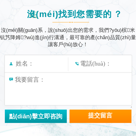
沒(méi)找到您需要的？
沒(méi)關(guān)系，說(shuō)出您的需求，我們?yōu)槟米
钪艿降姆?wù)進(jìn)行溝通，
最可靠的產(chǎn)品質(zhì)量
讓客戶(hù)放心！
點(diǎn)擊立即咨詢
(xún)