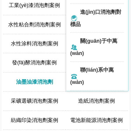
工業(yè)漆消泡劑案例
建材消泡劑案例
進(jìn)口消泡劑對
標品
水性粘合劑消泡劑案例
工業(yè)清洗消泡劑案例
關(guān)于中萬
水性涂料消泡劑案例
脫硫消泡劑案例
(wàn)
發(fā)酵消泡劑案例
日化消泡劑案例
聯(lián)系中萬
油墨油漆消泡劑
油田消泡劑案例
(wàn)
采礦選礦消泡劑案例
造紙消泡劑案例
紡織印染消泡劑案例
電池新能源消泡劑案例