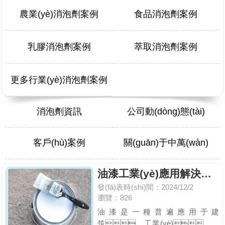
農業(yè)消泡劑案例
食品消泡劑案例
乳膠消泡劑案例
萃取消泡劑案例
更多行業(yè)消泡劑案例
消泡劑資訊
公司動(dòng)態(tài)
客戶(hù)案例
關(guān)于中萬(wàn)
油漆工業(yè)應用解決方案
發(fā)表時(shí)間：2024/12/2
瀏覽：826
油漆是一種普遍應用于建
筑、工業(yè)、藝