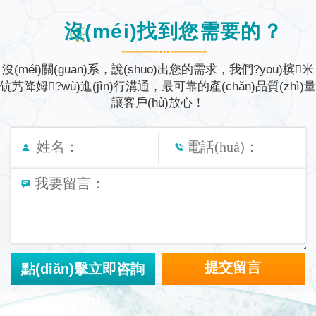
沒(méi)找到您需要的？
沒(méi)關(guān)系，說(shuō)出您的需求，我們?yōu)槟米
钪艿降姆?wù)進(jìn)行溝通，
最可靠的產(chǎn)品質(zhì)量
讓客戶(hù)放心！
點(diǎn)擊立即咨詢
(xún)