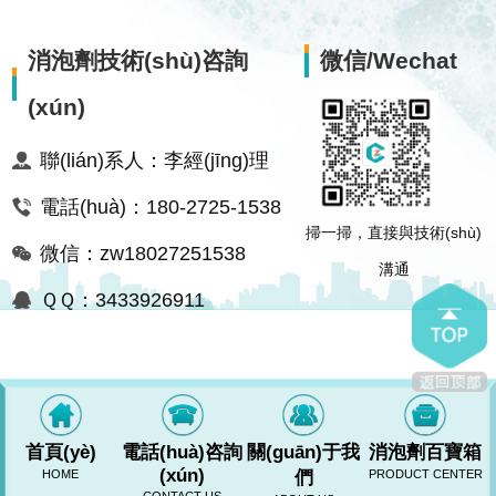
消泡劑技術(shù)咨詢
微信/Wechat
(xún)
聯(lián)系人：李經(jīng)理
電話(huà)：180-2725-1538
掃一掃，直接與技術(shù)
微信：zw18027251538
溝通
ＱＱ：3433926911
首頁(yè)
電話(huà)咨詢
關(guān)于我
消泡劑百寶箱
(xún)
HOME
們
PRODUCT CENTER
RM新时代网站