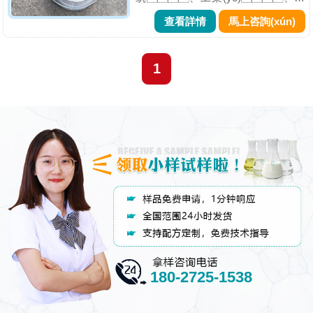
術(shù)和裝飾領(lǐng)域的涂料產
查看詳情
馬上咨詢(xún)
(chǎn)品，由顏料、溶
劑、樹(shù)脂和添加劑等
組成。其主要功能是涂覆在
1
物體表面，起到裝
飾、防護、美化和
修飾的作用。但是泡沫的存在一直
是不可忽略的問(wèn)題，
為此工業(yè)漆消泡劑的添加變得愈
發(fā)...
180-2725-1538