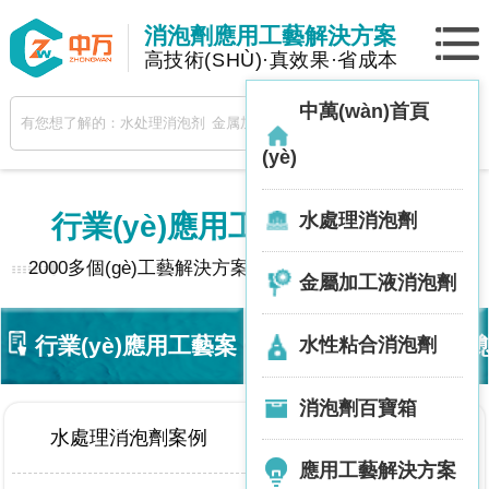
消泡劑應用工藝解決方案
高技術(SHÙ)·真效果·省成本
中萬(wàn)首頁
(yè)
水處理消泡劑
行業(yè)應用工藝
· 解決方案
2000多個(gè)工藝解決方案，助你解決泡沫問(wèn)題
金屬加工液消泡劑
行業(yè)應用工藝案
技術(shù)動(dòng)態(
水性粘合消泡劑
消泡劑百寶箱
例
水處理消泡劑案例
金屬加工液消泡劑案例
應用工藝解決方案