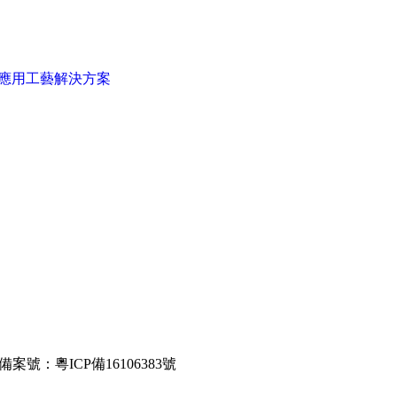
應用工藝解決方案
 備案號：
粵ICP備16106383號