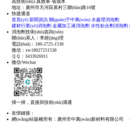
高技術(shù)·真效果·省成本
地址：廣州市天河區黃村三聯(lián)路16號
快捷通道
首頁(yè)
新聞資訊
關(guān)于中萬(wàn)
水處理消泡劑
建材行業(yè)消泡劑
金屬加工液消泡劑
水性粘合劑消泡劑
消泡劑技術(shù)咨詢(xún)
聯(lián)系人：李經(jīng)理
電話(huà)：180-2725-1538
微信：zw18027251538
ＱＱ：3433926911
微信/Wechat
掃一掃，直接與技術(shù)溝通
友情鏈接：
網(wǎng)站版權所有：廣州市中萬(wàn)新材料有限公司