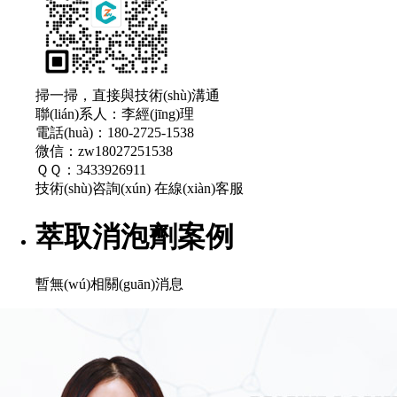
掃一掃，直接與技術(shù)溝通
聯(lián)系人：李經(jīng)理
電話(huà)：180-2725-1538
微信：zw18027251538
ＱＱ：3433926911
技術(shù)咨詢(xún)
在線(xiàn)客服
萃取消泡劑案例
暫無(wú)相關(guān)消息