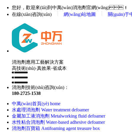
您好，歡迎來(lái)到中萬(wàn)消泡劑官網(wǎng)！
在線(xiàn)咨詢(xún)
網(wǎng)站地圖
關(guān)于
消泡劑應用工藝解決方案
高技術(shù)·真效果·省成本
消泡劑技術(shù)咨詢(xún)：
180-2725-1538
中萬(wàn)首頁(yè)
home
水處理消泡劑
Water treatment defoamer
金屬加工液消泡劑
Metalworking fluid defoamer
水性粘合消泡劑
Water-based adhesive defoamer
消泡劑百寶箱
Antifoaming agent treasure box