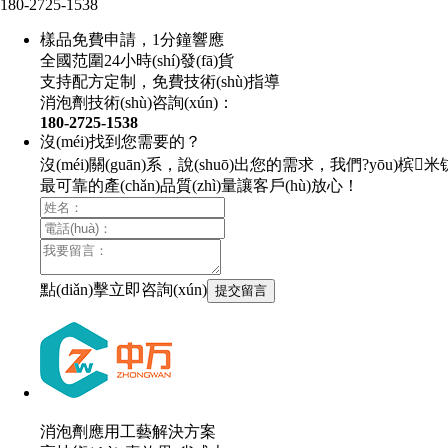
180-2725-1538
樣品免費申請，1分鐘響應
全國范圍24小時(shí)發(fā)貨
支持配方定制，免費技術(shù)指導
消泡劑技術(shù)咨詢(xún)：
180-2725-1538
沒(méi)找到您需要的？
沒(méi)關(guān)系，說(shuō)出您的需求，我們?yōu)槟
最可靠的產(chǎn)品質(zhì)量讓客戶(hù)放心！
點(diǎn)擊立即咨詢(xún)
消泡劑應用工藝解決方案