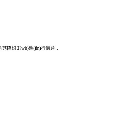
米钪艿降姆?wù)進(jìn)行溝通，