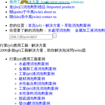
應用工藝解決方案
Application process solutions
進(jìn)口消泡劑對標品
IImported products
關(guān)于中萬(wàn)
about us
聯(lián)系中萬(wàn)
contact us
您的位置：
首頁(yè)
>
解決方案
>
萃取消泡劑案例
你需要了解的消泡劑：
水處理消泡劑
金屬加工液消泡劑
行業(yè)應用工藝
· 解決方案
2000多個(gè)工藝解決方案，助你解決泡沫問(wèn)題
行業(yè)應用工藝案例
水處理消泡劑案例
金屬加工液消泡劑案例
工業(yè)漆消泡劑案例
建材消泡劑案例
水性粘合劑消泡劑案例
工業(yè)清洗消泡劑案例
水性涂料消泡劑案例
脫硫消泡劑案例
發(fā)酵消泡劑案例